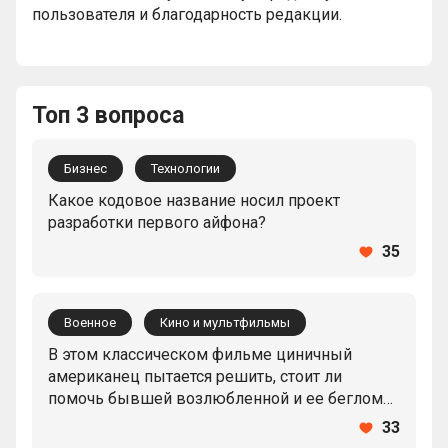
пользователя и благодарность редакции.
Топ 3 вопроса
Бизнес
Технологии
Какое кодовое название носил проект
разработки первого айфона?
35
Военное
Кино и мультфильмы
В этом классическом фильме циничный
американец пытается решить, стоит ли
помочь бывшей возлюбленной и ее беглому
мужу скрыться от нацистов во французском
33
Марокко. Как он называется?