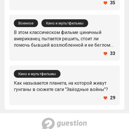
35
Военное
Кино и мультфильмы
В этом классическом фильме циничный
американец пытается решить, стоит ли
помочь бывшей возлюбленной и ее беглому
мужу скрыться от нацистов во французском
33
Марокко. Как он называется?
Кино и мультфильмы
Как называется планета, на которой живут
гунганы в сюжете саги "Звёздные войны"?
29