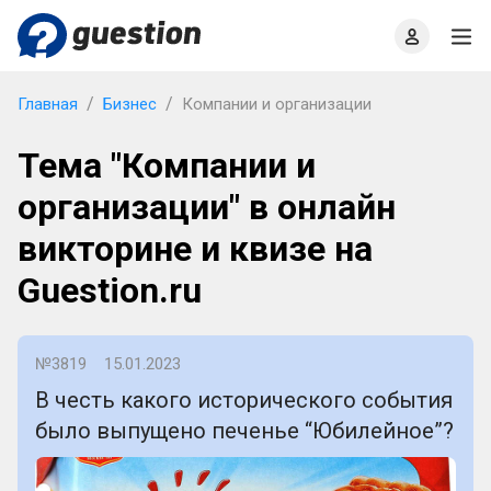
Главная
О проекте
Правила
Офлайн квизы
Главная
Бизнес
Компании и организации
Тема "Компании и
организации" в онлайн
викторине и квизе на
Guestion.ru
№3819
15.01.2023
В честь какого исторического события
было выпущено печенье “Юбилейное”?