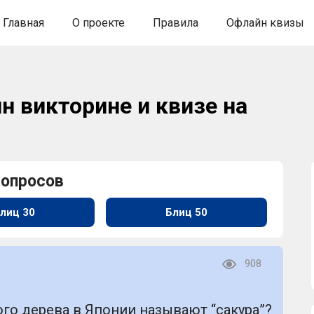
Главная
О проекте
Правила
Офлайн квизы
н викторине и квизе на
вопросов
лиц 30
Блиц 50
908
го дерева в Японии называют “сакура”?