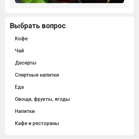
которое
раздавленных
в
ягод
переводе
винограда,
с
Выбрать вопрос
предназначенная
нидерландского
для
означает
Кофе
переработки
«пережженное
на
вино»?
Чай
вино?
Десерты
Спиртные напитки
Еда
Овощи, фрукты, ягоды
Напитки
Кафе и рестораны