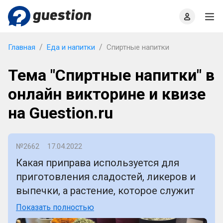
Главная
О проекте
Правила
Офлайн квизы
Главная
Еда и напитки
Спиртные напитки
Тема "Спиртные напитки" в
онлайн викторине и квизе
на Guestion.ru
№2662
17.04.2022
Какая приправа используется для
приготовления сладостей, ликеров и
выпечки, а растение, которое служит
для неё основой, цветет только раз в
Показать полностью
году и один день?