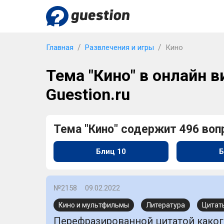
Главная
Развлечения и игры
Кино
Тема "Кино" в онлайн в
Guestion.ru
Тема "Кино" содержит 496 воп
Блиц 10
Б
№2158
09.02.2022
Кино и мультфильмы
Литература
Цитат
Перефразированной цитатой каког