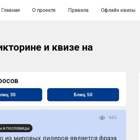
Главная
О проекте
Правила
Офлайн квизы
икторине и квизе на
росов
лиц 30
Блиц 50
665
ы и пословицы
о из мировых лидеров является фраза