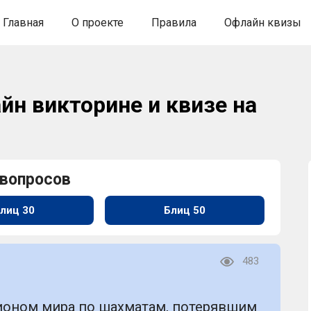
Главная
О проекте
Правила
Офлайн квизы
йн викторине и квизе на
 вопросов
лиц 30
Блиц 50
483
ионом мира по шахматам, потерявшим