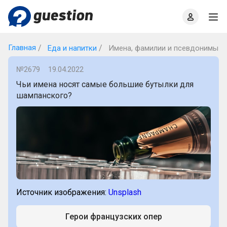
Главная
О проекте
Правила
Офлайн квизы
Главная
Еда и напитки
Имена, фамилии и псевдонимы
№2679
19.04.2022
Чьи имена носят самые большие бутылки для
шампанского?
Источник изображения:
Unsplash
Герои французских опер