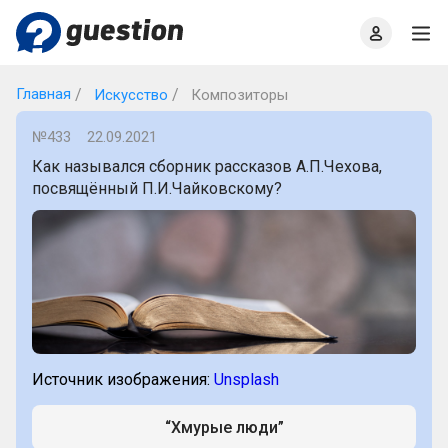
Главная
О проекте
Правила
Офлайн квизы
Главная
Искусство
Композиторы
№433
22.09.2021
Как назывался сборник рассказов А.П.Чехова,
посвящённый П.И.Чайковскому?
Источник изображения:
Unsplash
“Хмурые люди”