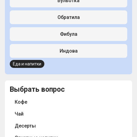
Бульотка
Обратила
Фибула
Индова
Еда и напитки
Выбрать вопрос
Кофе
Чай
Десерты