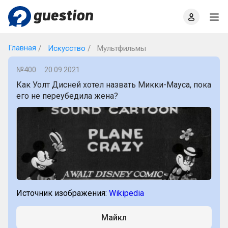
Главная
О проекте
Правила
Офлайн квизы
Главная
Искусство
Мультфильмы
№400
20.09.2021
Как Уолт Дисней хотел назвать Микки-Мауса, пока
его не переубедила жена?
Источник изображения:
Wikipedia
Майкл