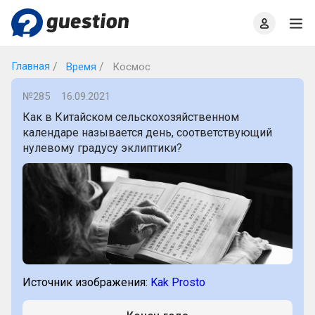
Главная
О проекте
Правила
Офлайн квизы
Главная
Время
Космос
№285
16.09.2021
Как в Китайском сельскохозяйственном
календаре называется день, соответствующий
нулевому градусу эклиптики?
Источник изображения:
Kak Prosto