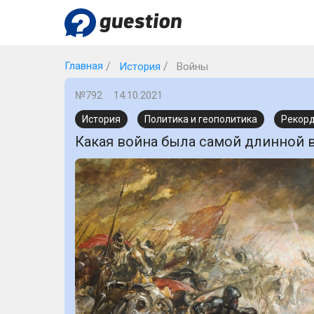
Главная
История
Войны
№792
14.10.2021
История
Политика и геополитика
Рекор
Какая война была самой длинной 