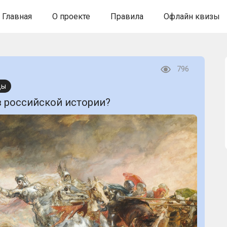
Главная
О проекте
Правила
Офлайн квизы
796
ды
в российской истории?