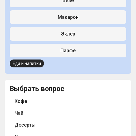
Безе
Mакарон
Эклер
Парфе
Еда и напитки
Выбрать вопрос
Кофе
Чай
Десерты