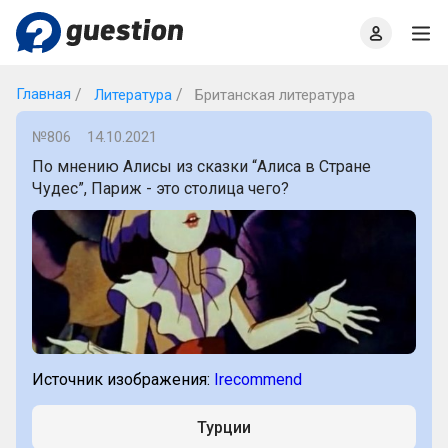
Главная
О проекте
Правила
Офлайн квизы
Главная
Литература
Британская литература
№806
14.10.2021
По мнению Алисы из сказки “Алиса в Стране
Чудес”, Париж - это столица чего?
Источник изображения:
Irecommend
Турции