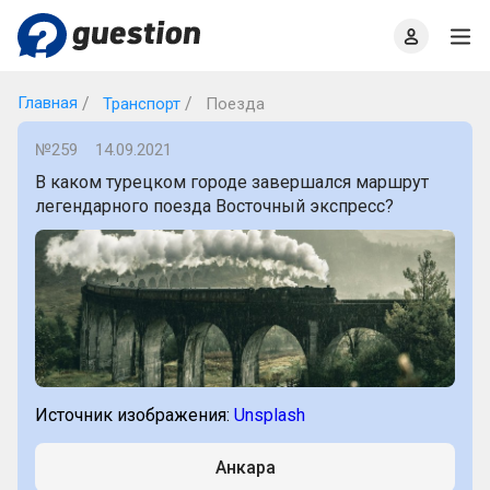
Главная
О проекте
Правила
Офлайн квизы
Главная
Транспорт
Поезда
№259
14.09.2021
В каком турецком городе завершался маршрут
легендарного поезда Восточный экспресс?
Источник изображения:
Unsplash
Анкара