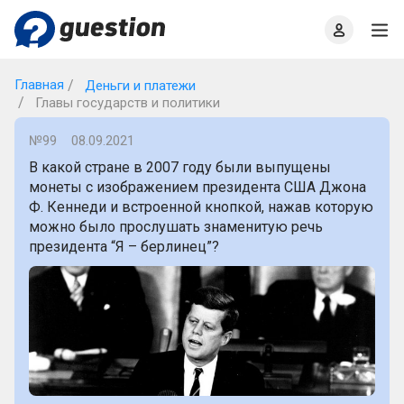
Главная
О проекте
Правила
Офлайн квизы
Главная
Деньги и платежи
Главы государств и политики
№99
08.09.2021
В какой стране в 2007 году были выпущены
монеты с изображением президента США Джона
Ф. Кеннеди и встроенной кнопкой, нажав которую
можно было прослушать знаменитую речь
президента “Я – берлинец”?