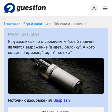
Главная
О проекте
Правила
Офлайн квизы
Главная
Еда и напитки
Обычаи и традиции
№938
25.10.2021
В русском языке эвфемизмом белой горячки
является выражение "видеть белочку". А кого,
согласно идиоме, "видят" поляки?
Источник изображения:
Unsplash