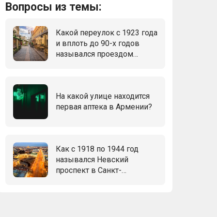
Вопросы из темы:
Какой переулок с 1923 года
и вплоть до 90-х годов
назывался проездом
Художественного Театра, и
хотя театр остался,
название сменили и здесь
На какой улице находится
было кафе «Десятая муза»,
первая аптека в Армении?
где бывал В.В.Маяковский?
Как с 1918 по 1944 год
назывался Невский
проспект в Санкт-
Петербурге?