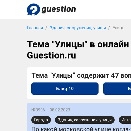
Главная
Здания, сооружения, улицы
Улицы
Тема "Улицы" в онлайн
Guestion.ru
Тема "Улицы" содержит 47 во
Блиц 10
Б
№3996
08.02.2023
Города
Здания, сооружения, улицы
Исто
По какой московской улице когда-