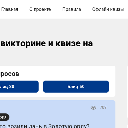
Главная
О проекте
Правила
Офлайн квизы
 викторине и квизе на
просов
лиц 30
Блиц 50
709
рия
то возили дань в Золотую орду?