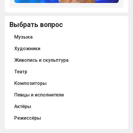
Олега
в
Джона
Янковского
1981
Рональда
подарил
году
Руэла
родному
Выбрать вопрос
Владимир
Толкина?
народу
Меньшов
по
Музыка
получил
сюжету
премию
советского
Художники
Оскар?
художественного
Живопись и скульптура
фильма
“Тот
Театр
самый
Мюнхгаузен”
Композиторы
режиссёра
Марка
Певцы и исполнители
Захарова?
Актёры
Режиссёры