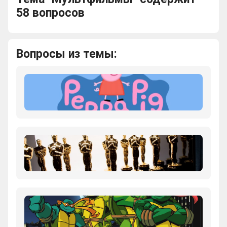
58 вопросов
Вопросы из темы:
Что
больше
всего
любит
делать
Свинка
Какой
Пеппа,
российский
героиня
мультфильм
одноимённого
удостоен
мультфильма?
Оскара?
Что
было
любимой