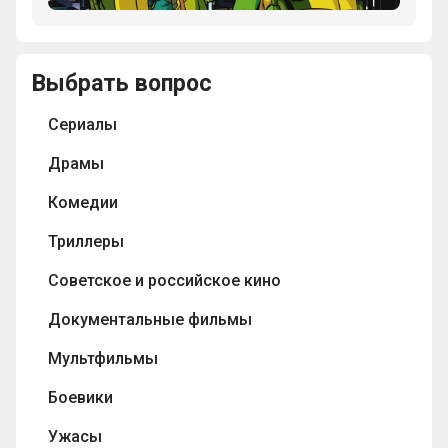
едой
Черепашек
Ниндзя
Выбрать вопрос
в
известном
Сериалы
мультфильме?
Драмы
Комедии
Триллеры
Советское и российское кино
Документальные фильмы
Мультфильмы
Боевики
Ужасы