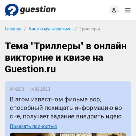
Главная
О проекте
Правила
Офлайн квизы
Главная
Кино и мультфильмы
Триллеры
Тема "Триллеры" в онлайн
викторине и квизе на
Guestion.ru
№4233
14.03.2023
В этом известном фильме вор,
способный похищать информацию во
сне, получает задание внедрить идею
в разум наследника бизнес-империи и
Показать полностью
вынужден бороться с призраками