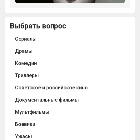
миров”)
у
и
британского
беспризорника
Кевином
режиссера
Мишки
Спейси
Нэйтана
Выбрать вопрос
в
"Семь"
Дж.
сериале
(Se7en)?
Кресса?
Сериалы
“Ликвидация”?
Драмы
Комедии
Триллеры
Советское и российское кино
Документальные фильмы
Мультфильмы
Боевики
Ужасы