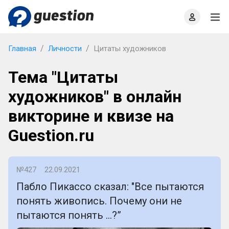
Главная
О проекте
Правила
Офлайн квизы
Главная
Личности
Цитаты художников
Тема "Цитаты
художников" в онлайн
викторине и квизе на
Guestion.ru
№427
22.09.2021
Пабло Пикассо сказал: "Все пытаются
понять живопись. Почему они не
пытаются понять …?”