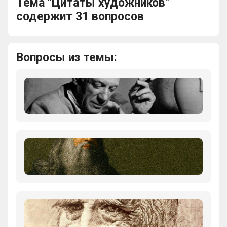
Тема "Цитаты художников"
содержит 31 вопросов
Вопросы из темы:
Пабло
Пикассо
сказал:
"Все
пытаются
понять
Леонардо
живопись.
да
Почему
Винчи
они
сказал:
не
“…
пытаются
-
Леонардо
понять
это
да
…?”
то,