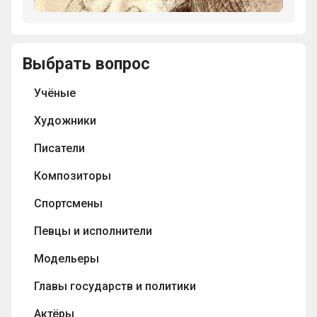
Винчи
что
сказал:
труднее
"Любое
всего
препятствие
на
Выбрать вопрос
преодолевается
свете;
…”.
это
Учёные
крайний
предел
Художники
опытности
Писатели
и
последнее
Композиторы
усилие
гения”.
Спортсмены
Певцы и исполнители
Модельеры
Главы государств и политики
Актёры