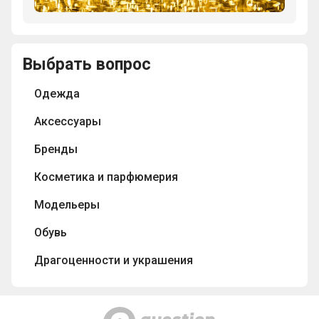
городе
2860
"ювелирные
в
карат?
украшения"?
1912
году
Выбрать вопрос
проходили
Олимпийские
Одежда
игры,
на
Аксессуары
которых
в
Бренды
последний
раз
Косметика и парфюмерия
вручали
Модельеры
медали,
отлитые
Обувь
из
чистого
Драгоценности и украшения
золота?