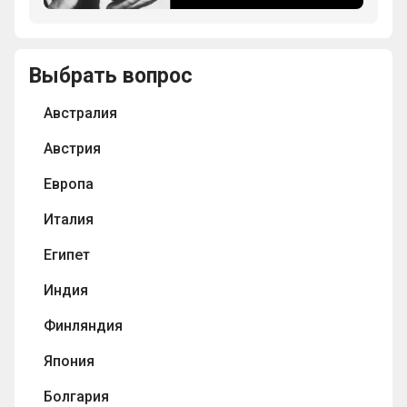
в
первой
мире
продукцией
бытовой
известного
видеомагнитофон
Выбрать вопрос
японского
с
производителя
цветным
Австралия
электроники
изображением?
Sony?
Австрия
Европа
Италия
Египет
Индия
Финляндия
Япония
Болгария