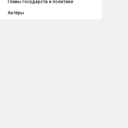
Главы государств и политики
Актёры
Режиссёры
Имена, фамилии и псевдонимы
Преступники и мошенники
Цитаты актёров и режиссёров
Цитаты глав государств и политиков
Цитаты композиторов
Цитаты певцов и исполнителей
Цитаты писателей
Цитаты предпринимателей
Цитаты учёных