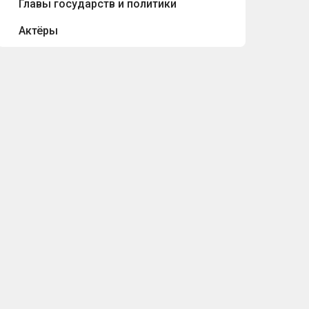
Главы государств и политики
Актёры
Режиссёры
Имена, фамилии и псевдонимы
Преступники и мошенники
Цитаты актёров и режиссёров
Цитаты глав государств и политиков
Цитаты композиторов
Цитаты певцов и исполнителей
Цитаты писателей
Цитаты предпринимателей
Цитаты учёных