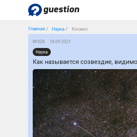
Главная
Наука
Космос
№328
18.09.2021
Наука
Как называется созвездие, видим