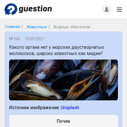
Главная
О проекте
Правила
Офлайн квизы
Главная
Животные
Водные обитатели
№166
10.09.2021
Какого органа нет у морских двустворчатых
моллюсков, широко известных как мидии?
Источник изображения:
Unsplash
Почек