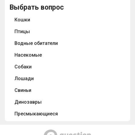
получила
самки?
считается
Выбрать вопрос
такое
самой
название?
быстрой
Кошки
в
мире?
Птицы
Водные обитатели
Насекомые
Собаки
Лошади
Свиньи
Динозавры
Пресмыкающиеся