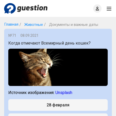
Главная
О проекте
Правила
Офлайн квизы
Главная
Животные
Документы и важные даты
№71
08.09.2021
Когда отмечают Всемирный день кошек?
Источник изображения:
Unsplash
28 февраля