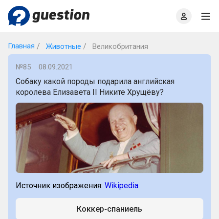
Главная
О проекте
Правила
Офлайн квизы
Главная
Животные
Великобритания
№85
08.09.2021
Собаку какой породы подарила английская
королева Елизавета II Никите Хрущёву?
Источник изображения:
Wikipedia
Коккер-спаниель